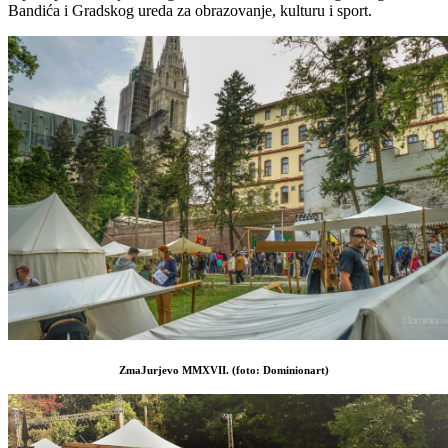
Bandića i Gradskog ureda za obrazovanje, kulturu i sport.
ZmaJurjevo MMXVII. (foto: Dominionart)