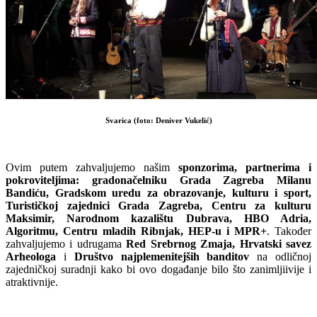
Svarica (foto: Deniver Vukelić)
Ovim putem zahvaljujemo našim
sponzorima, partnerima i
pokroviteljima: gradonačelniku Grada Zagreba Milanu
Bandiću, Gradskom uredu za obrazovanje, kulturu i sport,
Turističkoj zajednici Grada Zagreba, Centru za kulturu
Maksimir, Narodnom kazalištu Dubrava, HBO Adria,
Algoritmu, Centru mladih Ribnjak, HEP-u i MPR+
. Također
zahvaljujemo i udrugama
Red Srebrnog Zmaja, Hrvatski savez
Arheologa
i
Društvo najplemenitejših banditov
na odličnoj
zajedničkoj suradnji kako bi ovo događanje bilo što zanimljiivije i
atraktivnije.