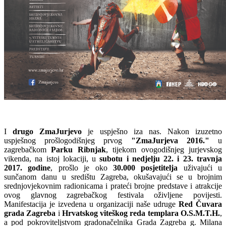
I
drugo ZmaJurjevo
je uspješno iza nas. Nakon izuzetno
uspješnog prošlogodišnjeg prvog
"ZmaJurjeva 2016."
u
zagrebačkom
Parku Ribnjak
, tijekom ovogodišnjeg jurjevskog
vikenda, na istoj lokaciji, u
subotu i nedjelju 22. i 23. travnja
2017. godine
, prošlo je oko
30.000 posjetitelja
uživajući u
sunčanom danu u središtu Zagreba, okušavajući se u brojnim
srednjovjekovnim radionicama i prateći brojne predstave i atrakcije
ovog glavnog zagrebačkog festivala oživljene povijesti.
Manifestacija je izvedena u organizaciji naše udruge
Red Čuvara
grada Zagreba
i
Hrvatskog viteškog reda templara O.S.M.T.H.
,
a pod pokroviteljstvom gradonačelnika Grada Zagreba g. Milana