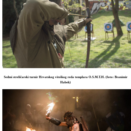
Sedmi streličarski turnir Hrvatskog viteškog reda templara O.S.M.T.H. (foto: Branimir
Habek)