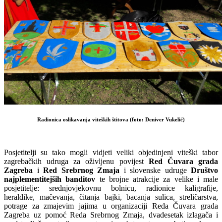
Radionica oslikavanja viteških štitova (foto: Deniver Vukelić)
Posjetitelji su tako mogli vidjeti veliki objedinjeni viteški tabor
zagrebačkih udruga za oživljenu povijest
Red Čuvara grada
Zagreba
i
Red Srebrnog Zmaja
i slovenske udruge
Društvo
najplementitejših banditov
te brojne atrakcije za velike i male
posjetitelje: srednjovjekovnu bolnicu, radionice kaligrafije,
heraldike, mačevanja, čitanja bajki, bacanja sulica, streličarstva,
potrage za zmajevim jajima u organizaciji Reda Čuvara grada
Zagreba uz pomoć Reda Srebrnog Zmaja, dvadesetak izlagača i