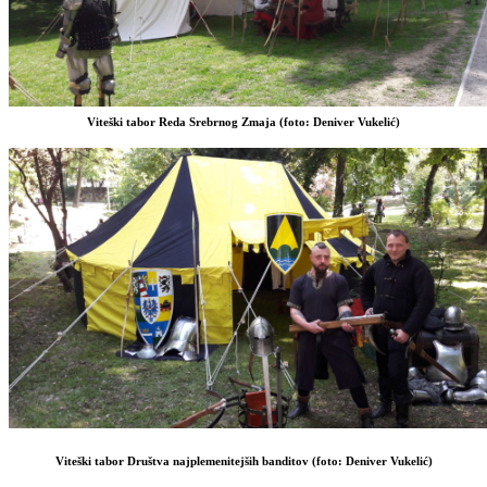
Viteški tabor Reda Srebrnog Zmaja (foto: Deniver Vukelić)
Viteški tabor Društva najplemenitejših banditov (foto: Deniver Vukelić)