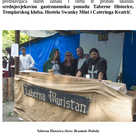
predstavljača starih zanata i obrta te probati ukusnu
srednjovjekovnu gastronomsku ponudu Taberne Historice,
Templarskog kluba, Hostela Swanky Mint i Cateringa Kvatrić
.
Taberna Historica (foto: Branimir Habek)