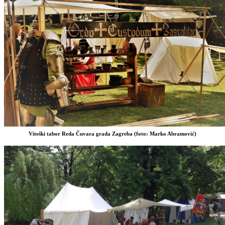
Viteški tabor Reda Čuvara grada Zagreba (foto: Marko Abramović)