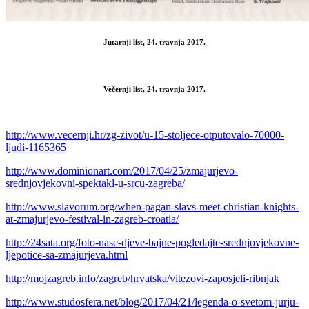
Jutarnji list, 24. travnja 2017.
Večernji list, 24. travnja 2017.
http://www.vecernji.hr/zg-zivot/u-15-stoljece-otputovalo-70000-
ljudi-1165365
http://www.dominionart.com/2017/04/25/zmajurjevo-
srednjovjekovni-spektakl-u-srcu-zagreba/
http://www.slavorum.org/when-pagan-slavs-meet-christian-knights-
at-zmajurjevo-festival-in-zagreb-croatia/
http://24sata.org/foto-nase-djeve-bajne-pogledajte-srednjovjekovne-
ljepotice-sa-zmajurjeva.html
http://mojzagreb.info/zagreb/hrvatska/vitezovi-zaposjeli-ribnjak
http://www.studosfera.net/blog/2017/04/21/legenda-o-svetom-jurju-