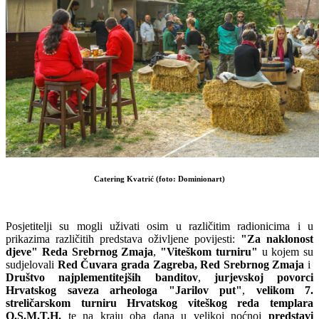
Catering Kvatrić (foto: Dominionart)
Posjetitelji su mogli uživati osim u različitim radionicima i u
prikazima različitih predstava oživljene povijesti:
"Za naklonost
djeve" Reda Srebrnog Zmaja
,
"Viteškom turniru"
u kojem su
sudjelovali
Red Čuvara grada Zagreba, Red Srebrnog Zmaja
i
Društvo najplementitejših banditov
,
jurjevskoj povorci
Hrvatskog saveza arheologa "Jarilov put"
,
velikom 7.
streličarskom turniru Hrvatskog viteškog reda templara
O.S.M.T.H.
te na kraju oba dana u velikoj noćnoj
predstavi