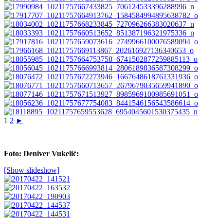
1
2
►
Foto: Deniver Vukelić:
[Show slideshow]