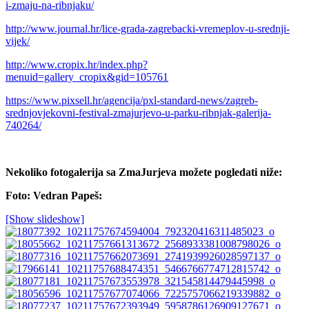
i-zmaju-na-ribnjaku/
http://www.journal.hr/lice-grada-zagrebacki-vremeplov-u-srednji-
vijek/
http://www.cropix.hr/index.php?
menuid=gallery_cropix&gid=105761
https://www.pixsell.hr/agencija/pxl-standard-news/zagreb-
srednjovjekovni-festival-zmajurjevo-u-parku-ribnjak-galerija-
740264/
Nekoliko fotogalerija sa ZmaJurjeva možete pogledati niže:
Foto: Vedran Papeš:
[Show slideshow]