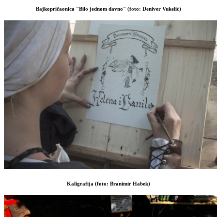
Bajkopričaonica "Bilo jednom davno" (foto: Deniver Vukelić)
Kaligrafija (foto: Branimir Habek)