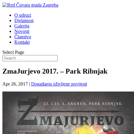
O udruzi
Djelatnost
Galerija
Novosti
Članstvo
Kontakt
Select Page
ZmaJurjevo 2017. – Park Ribnjak
Apr 26, 2017
|
Događanja oživljene povijesti