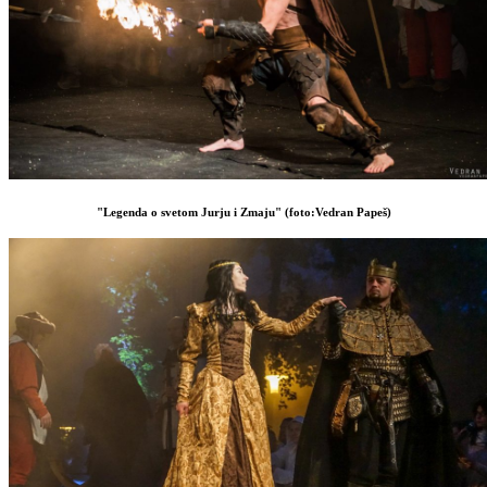
"Legenda o svetom Jurju i Zmaju" (foto:Vedran Papeš)