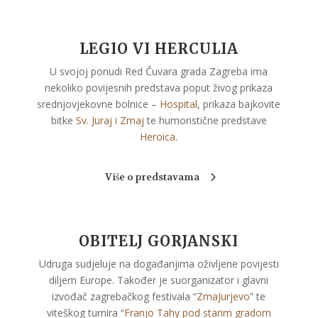
LEGIO VI HERCULIA
U svojoj ponudi Red Čuvara grada Zagreba ima
nekoliko povijesnih predstava poput živog prikaza
srednjovjekovne bolnice –
Hospital
, prikaza bajkovite
bitke
Sv. Juraj i Zmaj
te humoristične predstave
Heroica
.
Više o predstavama
OBITELJ GORJANSKI
Udruga sudjeluje na događanjima oživljene povijesti
diljem Europe. Također je suorganizator i glavni
izvođač zagrebačkog festivala “
ZmaJurjevo
” te
viteškog turnira “
Franjo Tahy pod starim gradom