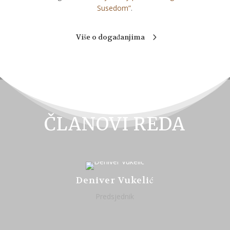
Susedom”
.
Više o događanjima
ČLANOVI REDA
Deniver Vukelić
Predsjednik