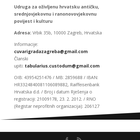
Udruga za oživljenu hrvatsku antičku,
srednjovjekovnu i ranonovovjekovnu
povijest i kulturu
Adresa:
Vrbik 35b, 10000 Zagreb, Hrvatska
Informacije:
cuvarigradazagreba@gmail.com
Članski
upiti:
tabularius.custodum@gmail.com
OIB: 43954251476 / MB: 2859688 / IBAN:
HR3324840081106089882, Raiffeisenbank
Hrvatska d.d. / Broj i datum Rješenja o
registraciji: 21009178, 23. 2. 2012. / RNO
(Registar neprofitnih organizacija): 206127