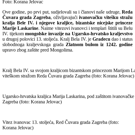
Foto: Korana Jelovac
Ove godine, po prvi put, sudjelovali su i članovi naše udruge,
Reda
Čuvara grada Zagreba
, oživljavajući
ivanovačku vitešku stražu
kralja Bele IV. i njegove kraljice, bizantske nicejske princeze
Marije Laskarine
. Naime vitezovi ivanovci i templari štitili su Belu
IV. tijekom
mongolske invazije na Ugarsko-hrvatsko kraljevstvo
u drugoj polovici 13. stoljeća. Kralj Bela IV. je
Gradecu
dao i status
slobodnoga kraljevskoga grada
Zlatnom bulom iz 1242. godine
upravo zbog zaštite pred Mongolima.
Kralj Bela IV. sa svojom kraljicom bizantskom princezom Marijom 
viteškom stražom Reda Čuvara grada Zagreba (foto: Korana Jelovac)
Ugarsko-hrvatska kraljica Marija Laskarina, pod zaštitom ivanovačke
Zagreba (foto: Korana Jelovac)
Vitez ivanovac 13. stoljeća, Red Čuvara grada Zagreba (foto:
Korana Jelovac)