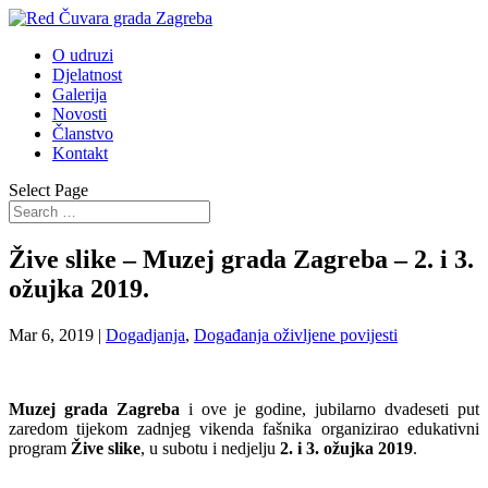
O udruzi
Djelatnost
Galerija
Novosti
Članstvo
Kontakt
Select Page
Žive slike – Muzej grada Zagreba – 2. i 3.
ožujka 2019.
Mar 6, 2019
|
Dogadjanja
,
Događanja oživljene povijesti
Muzej grada Zagreba
i ove je godine, jubilarno dvadeseti put
zaredom tijekom zadnjeg vikenda fašnika organizirao edukativni
program
Žive slike
, u subotu i nedjelju
2. i 3. ožujka 2019
.