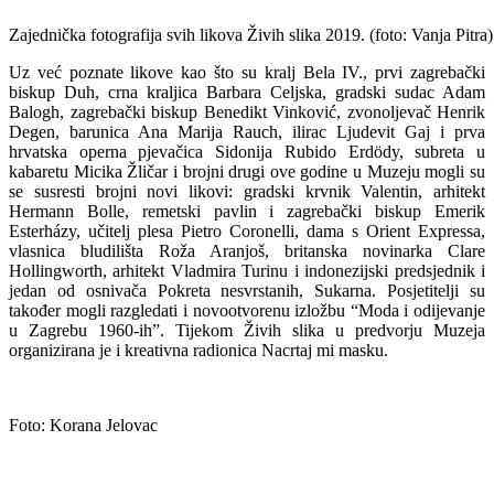
Zajednička fotografija svih likova Živih slika 2019. (foto: Vanja Pitra)
Uz već poznate likove kao što su kralj Bela IV., prvi zagrebački
biskup Duh, crna kraljica Barbara Celjska, gradski sudac Adam
Balogh, zagrebački biskup Benedikt Vinković, zvonoljevač Henrik
Degen, barunica Ana Marija Rauch, ilirac Ljudevit Gaj i prva
hrvatska operna pjevačica Sidonija Rubido Erdödy, subreta u
kabaretu Micika Žličar i brojni drugi ove godine u Muzeju mogli su
se susresti brojni novi likovi: gradski krvnik Valentin, arhitekt
Hermann Bolle, remetski pavlin i zagrebački biskup Emerik
Esterházy, učitelj plesa Pietro Coronelli, dama s Orient Expressa,
vlasnica bludilišta Roža Aranjoš, britanska novinarka Clare
Hollingworth, arhitekt Vladmira Turinu i indonezijski predsjednik i
jedan od osnivača Pokreta nesvrstanih, Sukarna. Posjetitelji su
također mogli razgledati i novootvorenu izložbu “Moda i odijevanje
u Zagrebu 1960-ih”. Tijekom Živih slika u predvorju Muzeja
organizirana je i kreativna radionica Nacrtaj mi masku.
Foto: Korana Jelovac