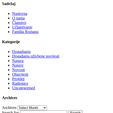
Sadržaj
Naslovna
O nama
Članstvo
Učlanjivanje
Familia Romana
Kategorije
Dogadjanja
Događanja oživljene povijesti
Najava
Najave
Novosti
Obavijesti
Projekti
Radionice
Uncategorised
Archives
Archives
Search for: