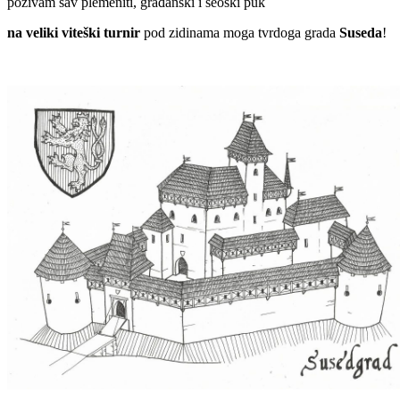
pozivam sav plemeniti, građanski i seoski puk
na veliki viteški turnir
pod zidinama moga tvrdoga grada
Suseda
!