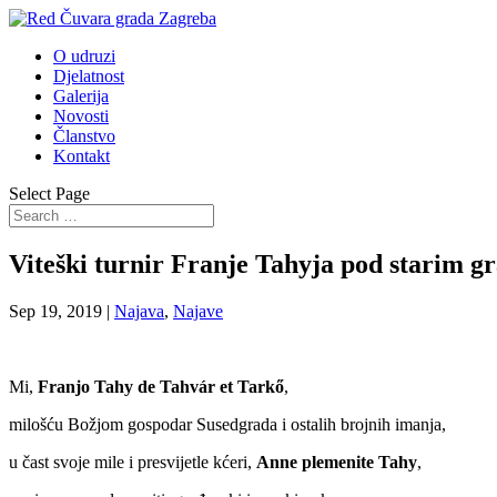
O udruzi
Djelatnost
Galerija
Novosti
Članstvo
Kontakt
Select Page
Viteški turnir Franje Tahyja pod starim 
Sep 19, 2019
|
Najava
,
Najave
Mi,
Franjo Tahy de Tahvár et Tarkő
,
milošću Božjom gospodar Susedgrada i ostalih brojnih imanja,
u čast svoje mile i presvijetle kćeri,
Anne plemenite Tahy
,