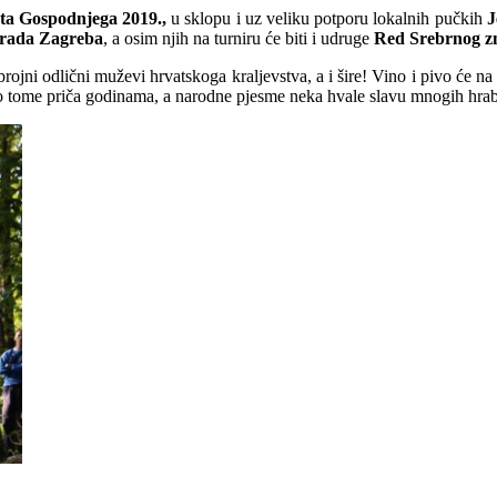
jeta Gospodnjega 2019.,
u sklopu i uz veliku potporu lokalnih pučkih
J
rada Zagreba
, a osim njih na turniru će biti i udruge
Red Srebrnog zm
rojni odlični muževi hrvatskoga kraljevstva, a i šire! Vino i pivo će na
e o tome priča godinama, a narodne pjesme neka hvale slavu mnogih hrab