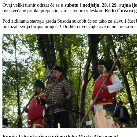
Ovaj veliki turnir održat će se u
subotu i nedjelju, 28. i 29. rujna l
ove svečane prilike prepustio sam slavnom viteškom
Redu Čuvara g
Pod zidinama staroga grada Suseda sukobit će se tako za slavu i čast b
pokazati svoja brojna umijeća! Dođite i uveličajte ove dane i neka s
Franjo Tahy okružen stražom (foto: Marko Abramović)