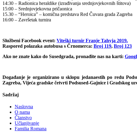
14:30 – Radionica heraldike (izrađivanja srednjovjekovnih štitova)
15:00 – Srednjovjekovna pričaonica
15.30 – “Heroica” – komična predstava Red Čuvara grada Zagreba
16:00 – Završetak turnira
Službeni Facebook event:
Viteški turnir Franje Tahyja 2019.
Raspored polazaka autobusa s Črnomerca:
Broj 119
,
Broj 123
Ako ne znate kako do Susedgrada, pronađite nas na karti:
Googl
Događanje je organizirano u sklopu jedanaestih po redu Pods
Zagreba, Vijeća gradske četvrti Podsused-Gajnice i Gradskog u
Sadržaj
Naslovna
O nama
Članstvo
Učlanjivanje
Familia Romana