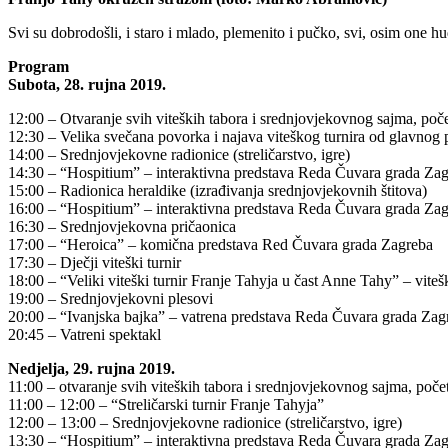
Svi su dobrodošli, i staro i mlado, plemenito i pučko, svi, osim one h
Program
Subota, 28. rujna 2019.
12:00 – Otvaranje svih viteških tabora i srednjovjekovnog sajma, poč
12:30 – Velika svečana povorka i najava viteškog turnira od glavnog
14:00 – Srednjovjekovne radionice (streličarstvo, igre)
14:30 – “Hospitium” – interaktivna predstava Reda Čuvara grada Zag
15:00 – Radionica heraldike (izrađivanja srednjovjekovnih štitova)
16:00 – “Hospitium” – interaktivna predstava Reda Čuvara grada Zag
16:30 – Srednjovjekovna pričaonica
17:00 – “Heroica” – komična predstava Red Čuvara grada Zagreba
17:30 – Dječji viteški turnir
18:00 – “Veliki viteški turnir Franje Tahyja u čast Anne Tahy” – viteški
19:00 – Srednjovjekovni plesovi
20:00 – “Ivanjska bajka” – vatrena predstava Reda Čuvara grada Zag
20:45 – Vatreni spektakl
Nedjelja, 29. rujna 2019.
11:00 – otvaranje svih viteških tabora i srednjovjekovnog sajma, poče
11:00 – 12:00 – “Streličarski turnir Franje Tahyja”
12:00 – 13:00 – Srednjovjekovne radionice (streličarstvo, igre)
13:30 – “Hospitium” – interaktivna predstava Reda Čuvara grada Zag