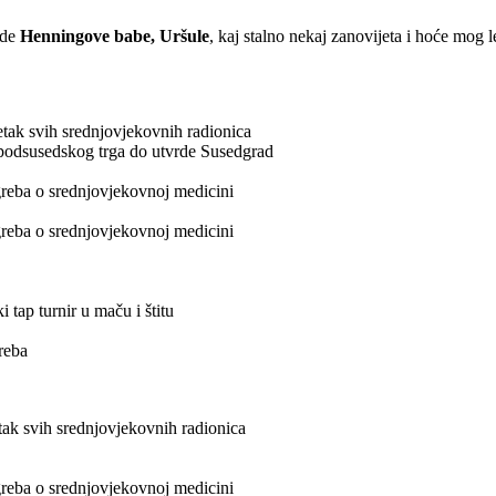
ude
Henningove babe, Uršule
, kaj stalno nekaj zanovijeta i hoće mog
etak svih srednjovjekovnih radionica
 podsusedskog trga do utvrde Susedgrad
reba o srednjovjekovnoj medicini
reba o srednjovjekovnoj medicini
 tap turnir u maču i štitu
reba
tak svih srednjovjekovnih radionica
reba o srednjovjekovnoj medicini