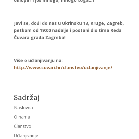
oklopa? I još mnogo, mno
go toga…?
Javi se, dođi do nas u Ukrinsku 13, Kruge, Zagreb,
petkom od 19:00 nadalje i postani dio tima Reda
Čuvara grada Zagreba!
Više o učlanjivanju na:
http://www.cuvari.hr/clanstvo/uclanjivanje/
Sadržaj
Naslovna
O nama
Članstvo
Učlanjivanje