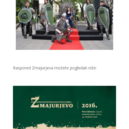
Raspored ZmaJurjeva možete pogledati niže: