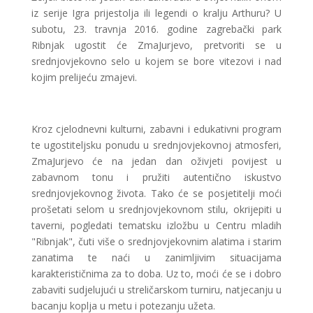
iz serije Igra prijestolja ili legendi o kralju Arthuru? U
subotu, 23. travnja 2016. godine zagrebački park
Ribnjak ugostit će ZmaJurjevo, pretvoriti se u
srednjovjekovno selo u kojem se bore vitezovi i nad
kojim prelijeću zmajevi.
Kroz cjelodnevni kulturni, zabavni i edukativni program
te ugostiteljsku ponudu u srednjovjekovnoj atmosferi,
ZmaJurjevo će na jedan dan oživjeti povijest u
zabavnom tonu i pružiti autentično iskustvo
srednjovjekovnog života. Tako će se posjetitelji moći
prošetati selom u srednjovjekovnom stilu, okrijepiti u
taverni, pogledati tematsku izložbu u Centru mladih
"Ribnjak", čuti više o srednjovjekovnim alatima i starim
zanatima
te naći u zanimljivim situacijama
karakterističnima za to doba. Uz to, moći će se i dobro
zabaviti sudjelujući u streličarskom turniru, natjecanju u
bacanju koplja u metu i potezanju užeta.