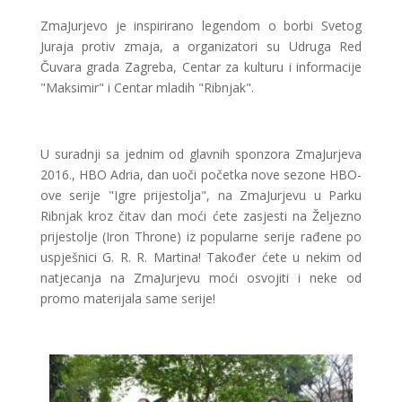
ZmaJurjevo je inspirirano legendom o borbi Svetog
Juraja protiv zmaja, a organizatori su Udruga Red
Čuvara grada Zagreba, Centar za kulturu i informacije
"Maksimir" i Centar mladih "Ribnjak".
U suradnji sa jednim od glavnih sponzora ZmaJurjeva
2016., HBO Adria, dan uoči početka nove sezone HBO-
ove serije "Igre prijestolja", na ZmaJurjevu u Parku
Ribnjak kroz čitav dan moći ćete zasjesti na Željezno
prijestolje (Iron Throne) iz popularne serije rađene po
uspješnici G. R. R. Martina! Također ćete u nekim od
natjecanja na ZmaJurjevu moći osvojiti i neke od
promo materijala same serije!