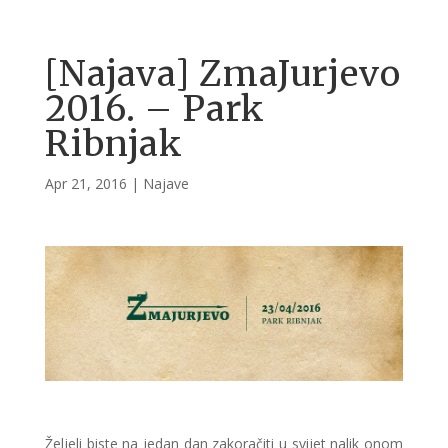
[Najava] ZmaJurjevo
2016. – Park
Ribnjak
Apr 21, 2016
|
Najave
Željeli biste na jedan dan zakoračiti u svijet nalik onom