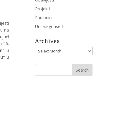
Projekti
Radionice
jesti
Uncategorised
tu na
ujući
Archives
u 26.
Archives
m"
u
ju"
u