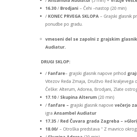
/
Ansambla Audiatur
(5 min) +
Vražje vešč
16.30
/
Brodjani
– Čehi –nastop (20 min)
/
KONEC PRVEGA SKLOPA
– Grajski glasnik p
ponudbe po gradu.
vmeseni del se zapolni z grajskim glasnik
Audiatur.
DRUGI SKLOP:
/
Fanfare
– grajski glasnik napove prihod
gra
Vitezov Reda Zmaja, Društvo Red kraljevega or
Češke: Alterum, Adorea, Brodjani, Zlate ostr
17.10
/
Skupina Alterum
(20 min)
/
fanfare –
grajski glasnik napove
večerjo z
igra
Ansambel Audiatur
17.35
/
Red Čuvara grada Zagreba
– »Glor
18.00/
– Otroška predstava " Z mavrico okrog
/
Skupina Adorea
(20 min)