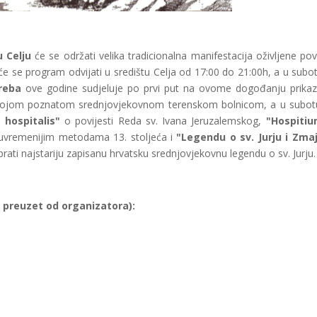
u Celju
će se održati velika tradicionalna manifestacija oživljene povi
 će se program odvijati u središtu Celja od 17:00 do 21:00h, a u subo
reba
ove godine sudjeluje po prvi put na ovome dogođanju prikaz
sa svojom poznatom srednjovjekovnom terenskom bolnicom, a u subot
a hospitalis"
o povijesti Reda sv. Ivana Jeruzalemskog,
"Hospitiu
ajsuvremenijim metodama 13. stoljeća i
"Legendu o sv. Jurju i Zma
rati najstariju zapisanu hrvatsku srednjovjekovnu legendu o sv. Jurju.
 preuzet od organizatora):