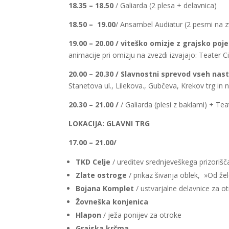
18.35 – 18.50
/ Galiarda (2 plesa + delavnica)
18.50 – 19.00
/ Ansambel Audiatur (2 pesmi na z
19.00 – 20.00 / viteško omizje z grajsko poj
animacije pri omizju na zvezdi izvajajo: Teater 
20.00 – 20.30 / Slavnostni sprevod vseh na
Stanetova ul., Lilekova., Gubčeva, Krekov trg in n
20.30 – 21.00 /
/ Galiarda (plesi z baklami) + T
LOKACIJA: GLAVNI TRG
17.00 – 21.00/
TKD Celje
/ ureditev srednjeveškega prizorišča
Zlate ostroge
/ prikaz šivanja oblek, »Od žel
Bojana Komplet
/ ustvarjalne delavnice za o
Žovneška konjenica
Hlapon
/ ježa ponijev za otroke
Grajska krčma