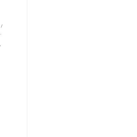
 /
.
,