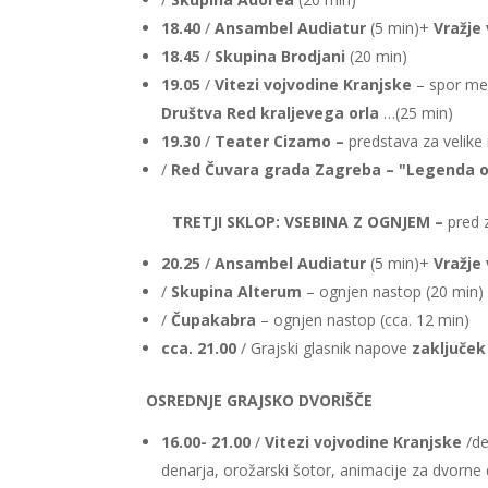
18.40
/
Ansambel Audiatur
(5 min)+
Vražje
18.45
/
Skupina Brodjani
(20 min)
19.05
/
Vitezi vojvodine Kranjske
– spor med 
D
ruštva Red kraljevega orla
…(25 min)
19.30
/
Teater Cizamo –
predstava za velike 
/
Red Čuvara grada Zagreba
– "Legenda o
TRETJI SKLOP: VSEBINA Z OGNJEM –
pred 
20.25
/
Ansambel Audiatur
(5 min)+
Vražje
/
Skupina Alterum
– ognjen nastop (20 min)
/
Čupakabra
– ognjen nastop (cca. 12 min)
cca. 21.00
/ Grajski glasnik napove
zaključe
OSREDNJE GRAJSKO DVORIŠČE
16.00- 21.00
/
Vitezi vojvodine Kranjske
/de
denarja, orožarski šotor, animacije za dvorne 