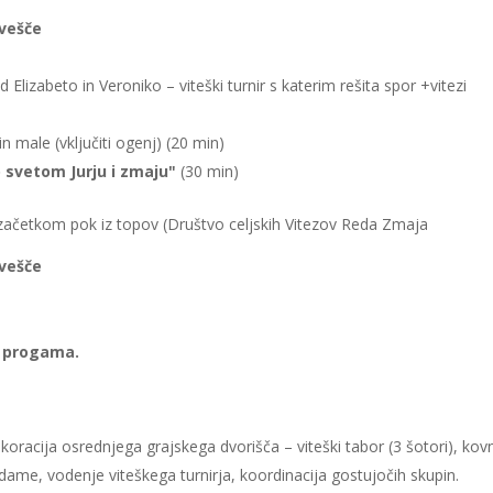
 vešče
Elizabeto in Veroniko – viteški turnir s katerim rešita spor +vitezi
in male (vključiti ogenj) (20 min)
 svetom Jurju i zmaju"
(30 min)
začetkom pok iz topov (Društvo celjskih Vitezov Reda Zmaja
 vešče
k progama.
koracija osrednjega grajskega dvorišča – viteški tabor (3 šotori), kov
dame, vodenje viteškega turnirja, koordinacija gostujočih skupin.