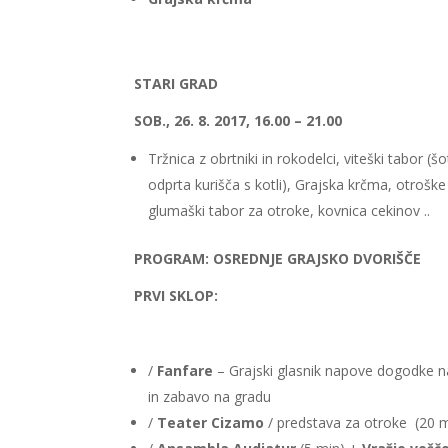
STARI GRAD
SOB., 26. 8. 2017, 16.00 – 21.00
Tržnica z obrtniki in rokodelci, viteški tabor (
odprta kurišča s kotli), Grajska krčma, otrošk
glumaški tabor za otroke, kovnica cekinov ..
PROGRAM: OSREDNJE GRAJSKO DVORIŠČE
PRVI SKLOP:
/
Fanfare
– Grajski glasnik napove dogodke n
in zabavo na gradu
/
Teater Cizamo
/ predstava za otroke (20 