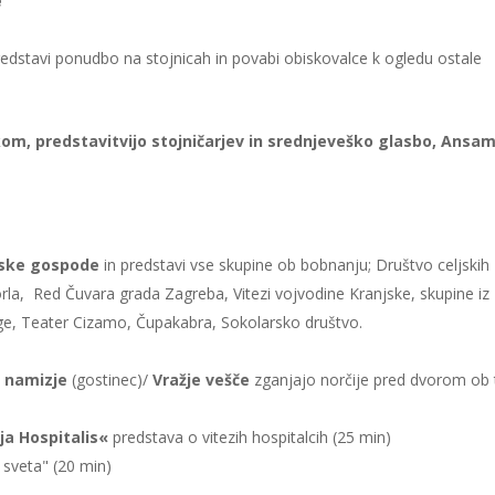
e
redstavi ponudbo na stojnicah in povabi obiskovalce k ogledu ostale
om, predstavitvijo stojničarjev in srednjeveško glasbo,
Ansam
jske gospode
in predstavi vse skupine ob bobnanju; Društvo celjskih
la, Red Čuvara grada Zagreba, Vitezi vojvodine Kranjske, skupine iz
oge, Teater Cizamo, Čupakabra, Sokolarsko društvo.
a namizje
(gostinec)/
Vražje vešče
zganjajo norčije pred dvorom ob
ija Hospitalis«
predstava o vitezih hospitalcih (25 min)
 sveta" (20 min)