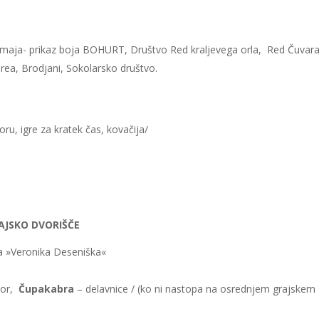
 Zmaja- prikaz boja BOHURT, Društvo Red kraljevega orla, Red Čuvar
rea, Brodjani, Sokolarsko društvo
.
oru, igre za kratek čas, kovačija/
AJSKO DVORIŠČE
a »Veronika Deseniška«
bor,
Čupakabra
– delavnice / (ko ni nastopa na osrednjem grajskem