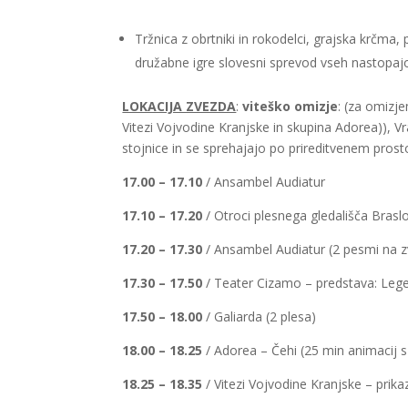
Tržnica z obrtniki in rokodelci, grajska krčma, 
družabne igre slovesni sprevod vseh nastopajoč
LOKACIJA ZVEZDA
:
viteško omizje
: (za omizje
Vitezi Vojvodine Kranjske in skupina Adorea)), V
stojnice in se sprehajajo po prireditvenem prost
17.00 – 17.10
/ Ansambel Audiatur
17.10 – 17.20
/ Otroci plesnega gledališča Brasl
17.20 – 17.30
/ Ansambel Audiatur (2 pesmi na z
17.30 – 17.50
/ Teater Cizamo – predstava: Le
17.50 – 18.00
/ Galiarda (2 plesa)
18.00 – 18.25
/ Adorea – Čehi (25 min animacij
18.25 – 18.35
/ Vitezi Vojvodine Kranjske – prik