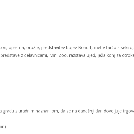
šotori, oprema, orožje, predstavitev bojev Bohurt, met v tarčo s sekiro,
e predstave z delavnicami, Mini Zoo, razstava ujed, ježa konj za otrok
a gradu z uradnim naznanilom, da se na današnji dan dovoljuje trgov
min)