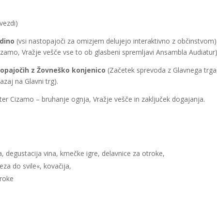
vezdi)
edino
(vsi nastopajoči za omizjem delujejo interaktivno z občinstvom)
Cizamo, Vražje vešče vse to ob glasbeni spremljavi Ansambla Audiatur)
stopajočih z Žovneško konjenico
(Začetek sprevoda z Glavnega trga
azaj na Glavni trg).
eater Cizamo – bruhanje ognja, Vražje vešče in zaključek dogajanja.
, degustacija vina, kmečke igre, delavnice za otroke,
eza do svile«, kovačija,
troke