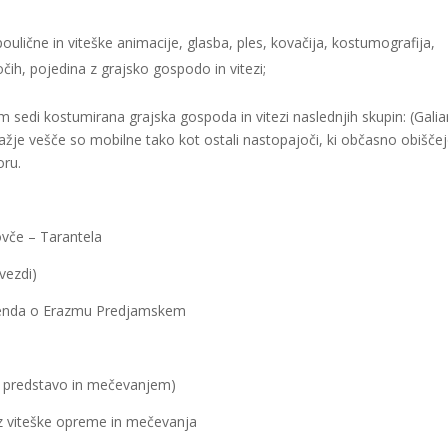
poulične in viteške animacije, glasba, ples, kovačija, kostumografija,
ih, pojedina z grajsko gospodo in vitezi;
m sedi kostumirana grajska gospoda in vitezi naslednjih skupin: (Galia
ražje vešče so mobilne tako kot ostali nastopajoči, ki občasno obišče
oru.
ovče – Tarantela
vezdi)
genda o Erazmu Predjamskem
 s predstavo in mečevanjem)
az viteške opreme in mečevanja