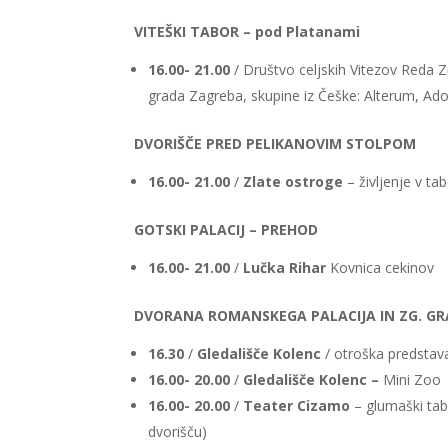
VITEŠKI TABOR – pod Platanami
16.00- 21.00
/ Društvo celjskih Vitezov Reda
grada Zagreba, skupine iz Češke: Alterum, Ado
DVORIŠČE PRED PELIKANOVIM STOLPOM
16.00- 21.00
/
Zlate ostroge
– življenje v tab
GOTSKI PALACIJ – PREHOD
16.00- 21.00
/
Lučka Rihar
Kovnica cekinov
DVORANA ROMANSKEGA PALACIJA IN ZG. GR
16.30
/
Gledališče Kolenc
/ otroška predstav
16.00- 20.00
/
Gledališče Kolenc –
Mini Zoo
16.00- 20.00
/
Teater Cizamo
– glumaški ta
dvorišču)