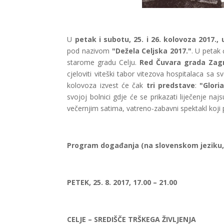
U
petak i subotu, 25. i 26. kolovoza 2017., 
pod nazivom
"Dežela Celjska 2017."
. U petak
starome gradu Celju.
Red Čuvara grada Zag
cjeloviti viteški tabor vitezova hospitalaca 
kolovoza izvest će čak
tri predstave
:
"Glori
svojoj bolnici gdje će se prikazati liječenje n
večernjim satima, vatreno-zabavni spektakl koji p
Program događanja (na slovenskom jeziku,
PETEK, 25. 8. 2017, 17.00
–
21.00
CELJE – SREDIŠČE TRŠKEGA ŽIVLJENJA