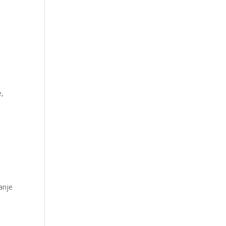
e,
anje