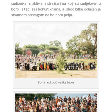
sudionika, s aktivnim streličarima koji su sudjelovali u
borbi, s tap, ali i bohurt krilima, a ishod bitke odlučen je
stvarnom prevagom na bojnom polju.
Bojni red uoči velike bitke