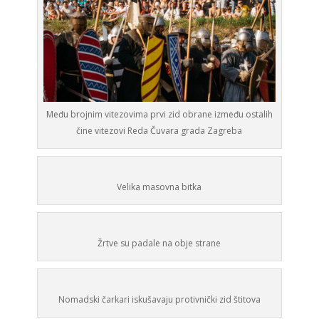
Među brojnim vitezovima prvi zid obrane između ostalih
čine vitezovi Reda Čuvara grada Zagreba
Velika masovna bitka
Žrtve su padale na obje strane
Nomadski čarkari iskušavaju protivnički zid štitova