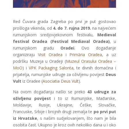
Red Čuvara grada Zagreba po prvi je put gostovao
prošloga vikenda, od
4. do 7. rujna 2019.
na najvećem
rumunjskom sredjovjekovnom festivalu,
Medieval
festival Oradea (Festival Mediaval Oradea)
, u
rumunjskom gradu
Oradei
. Ovo događanje
organiziraju
Visit Oradea
i
Primăria Oradea
, a uz
podršku Muzeja u Oradeji (
Muzeul Orasului Oradea –
MoO
) i
VPK Packaging Salonta
, te divnih domaćina i
prijatelja, rumunjske udruge za oživljenu povijest
Deus
Vult
iz Oradee (
Asociatia Deus Vult
).
Na ovom događanju našlo se preko
43 udruge za
oživljenu povijest
i to iz Rumunjske, Mađarske,
Moldavije, Rusije, Ukrajine, Češke, Slovačke,
Francuske, Srbije i brojnih drugi zemalja te
po prvi put
iz Hrvatske
, s našim sudjelovanjem, što nam je bila
osobita čast. Ukupno je kroz ovih nekoliko dana u i oko