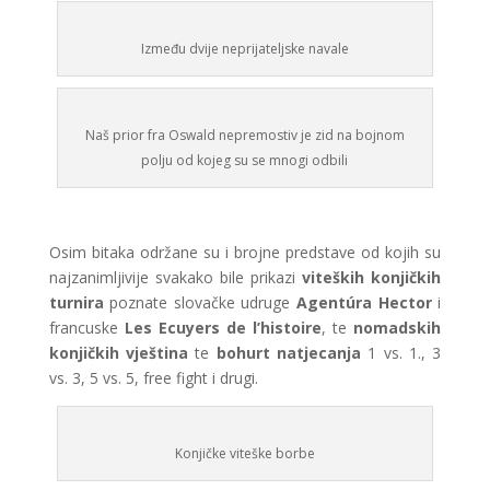
Između dvije neprijateljske navale
Naš prior fra Oswald nepremostiv je zid na bojnom
polju od kojeg su se mnogi odbili
Osim bitaka održane su i brojne predstave od kojih su
najzanimljivije svakako bile prikazi
viteških
konjičkih
turnira
poznate slovačke udruge
Agentúra Hector
i
francuske
Les Ecuyers de l’histoire
, te
nomadskih
konjičkih vještina
te
bohurt natjecanja
1 vs. 1., 3
vs. 3, 5 vs. 5, free fight i drugi.
Konjičke viteške borbe