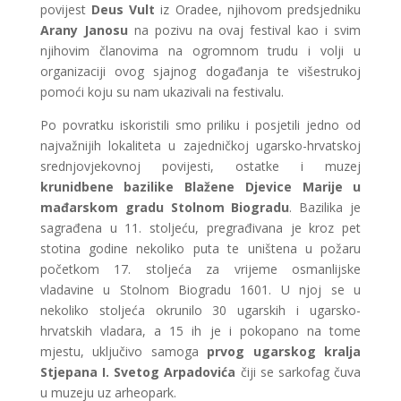
povijest
Deus Vult
iz Oradee, njihovom predsjedniku
Arany Janosu
na pozivu na ovaj festival kao i svim
njihovim članovima na ogromnom trudu i volji u
organizaciji ovog sjajnog događanja te višestrukoj
pomoći koju su nam ukazivali na festivalu.
Po povratku iskoristili smo priliku i posjetili jedno od
najvažnijih lokaliteta u zajedničkoj ugarsko-hrvatskoj
srednjovjekovnoj povijesti, ostatke i muzej
krunidbene bazilike Blažene Djevice Marije u
mađarskom gradu Stolnom Biogradu
. Bazilika je
sagrađena u 11. stoljeću, pregrađivana je kroz pet
stotina godine nekoliko puta te uništena u požaru
početkom 17. stoljeća za vrijeme osmanlijske
vladavine u Stolnom Biogradu 1601. U njoj se u
nekoliko stoljeća okrunilo 30 ugarskih i ugarsko-
hrvatskih vladara, a 15 ih je i pokopano na tome
mjestu, uključivo samoga
prvog ugarskog kralja
Stjepana I. Svetog Arpadovića
čiji se sarkofag čuva
u muzeju uz arheopark.