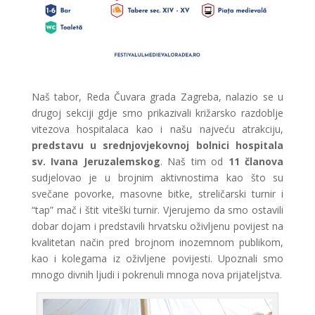
Naš tabor, Reda Čuvara grada Zagreba, nalazio se u
drugoj sekciji gdje smo prikazivali križarsko razdoblje
vitezova hospitalaca kao i našu najveću atrakciju,
predstavu u srednjovjekovnoj bolnici hospitala
sv. Ivana Jeruzalemskog
. Naš tim od
11 članova
sudjelovao je u brojnim aktivnostima kao što su
svečane povorke, masovne bitke, streličarski turnir i
“tap” mač i štit viteški turnir. Vjerujemo da smo ostavili
dobar dojam i predstavili hrvatsku oživljenu povijest na
kvalitetan način pred brojnom inozemnom publikom,
kao i kolegama iz oživljene povijesti. Upoznali smo
mnogo divnih ljudi i pokrenuli mnoga nova prijateljstva.