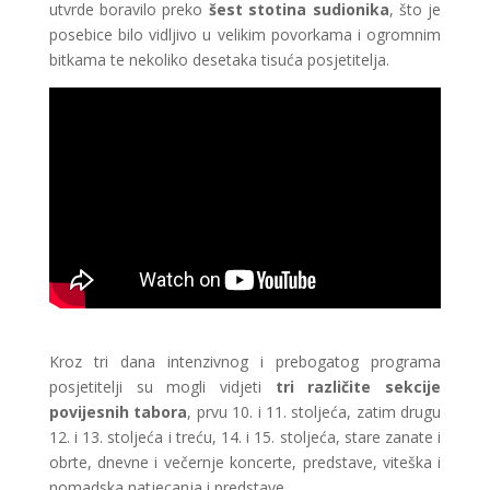
utvrde boravilo preko
šest stotina sudionika
, što je
posebice bilo vidljivo u velikim povorkama i ogromnim
bitkama te nekoliko desetaka tisuća posjetitelja.
Kroz tri dana intenzivnog i prebogatog programa
posjetitelji su mogli vidjeti
tri različite sekcije
povijesnih tabora
, prvu 10. i 11. stoljeća, zatim drugu
12. i 13. stoljeća i treću, 14. i 15. stoljeća, stare zanate i
obrte, dnevne i večernje koncerte, predstave, viteška i
nomadska natjecanja i predstave.