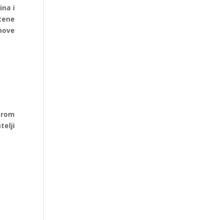
ina i
tene
ihove
ntrom
telji