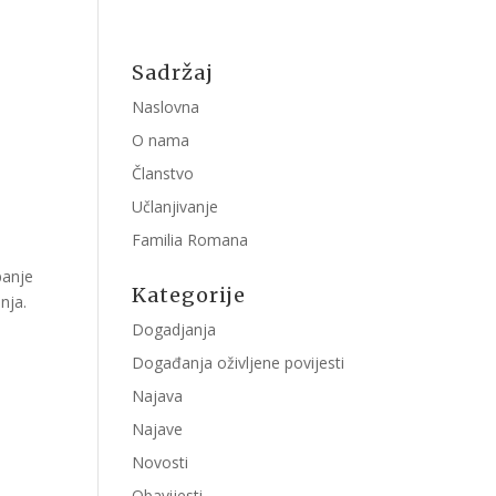
Sadržaj
Naslovna
O nama
Članstvo
Učlanjivanje
Familia Romana
panje
Kategorije
nja.
Dogadjanja
Događanja oživljene povijesti
Najava
Najave
Novosti
Obavijesti