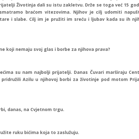
jatelji Životinja dali su istu zakletvu. Drže se toga već 15 god
smatramo braćom vitezovima. Njihov je cilj udomiti napuš
tare i slabe. Cilj im je pružiti im sreću i ljubav kada su ih nj
ne koji nemaju svoj glas i borbe za njihova prava?
jećima su nam najbolji prijatelji. Danas Čuvari marširaju Ce
idružili Azilu u njihovoj borbi za životinje pod motom Prija
rbi, danas, na Cvjetnom trgu.
užite ruku bićima koja to zaslužuju.