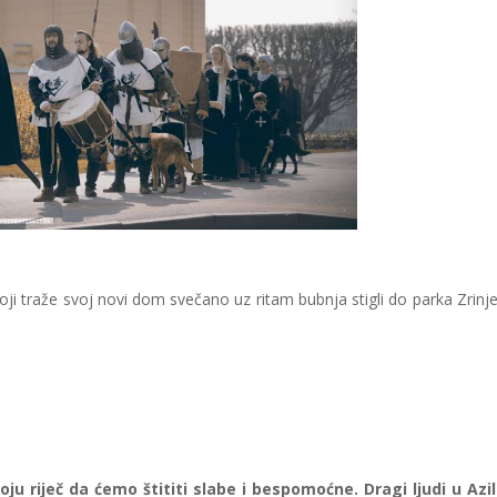
ji traže svoj novi dom svečano uz ritam bubnja stigli do parka Zrinje
u riječ da ćemo štititi slabe i bespomoćne. Dragi ljudi u Azi