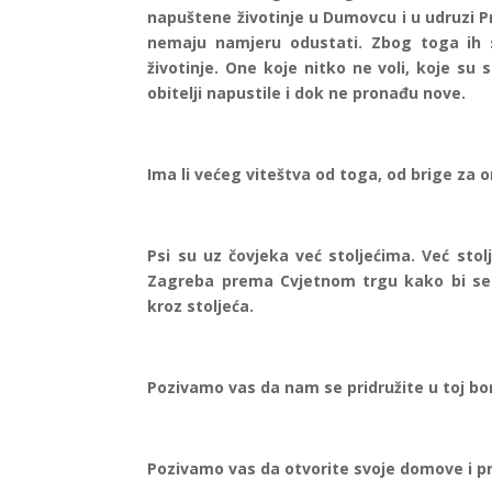
napuštene životinje u Dumovcu i u udruzi Pri
nemaju namjeru odustati. Zbog toga ih 
životinje. One koje nitko ne voli, koje su s
obitelji napustile i dok ne pronađu nove.
Ima li većeg viteštva od toga, od brige za o
Psi su uz čovjeka već stoljećima. Već stol
Zagreba prema Cvjetnom trgu kako bi se pr
kroz stoljeća.
Pozivamo vas da nam se pridružite u toj bo
Pozivamo vas da otvorite svoje domove i pr