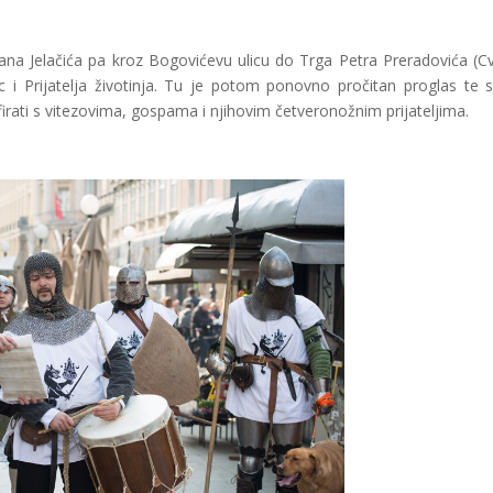
na Jelačića pa kroz Bogovićevu ulicu do Trga Petra Preradovića (Cv
c i Prijatelja životinja. Tu je potom ponovno pročitan proglas te 
firati s vitezovima, gospama i njihovim četveronožnim prijateljima.