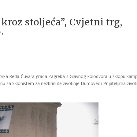
kroz stoljeća”, Cvjetni trg,
.
povorka Reda Čuvara grada Zagreba s Glavnog kolodvora u sklopu kam
enu sa Skloništem za nezbrinute životinje Dumovec i Prijateljima životi