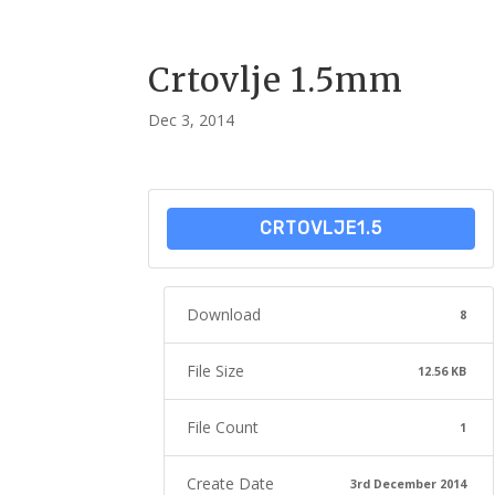
Crtovlje 1.5mm
Dec 3, 2014
CRTOVLJE1.5
Download
8
File Size
12.56 KB
File Count
1
Create Date
3rd December 2014