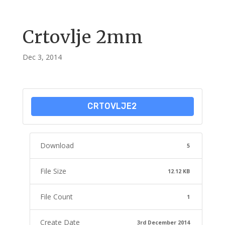
Crtovlje 2mm
Dec 3, 2014
CRTOVLJE2
Download
5
File Size
12.12 KB
File Count
1
Create Date
3rd December 2014