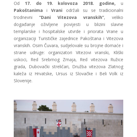
Od
17. do 19. kolovoza 2018. godine,
u
Pakoštanima
i
Vrani
održali su se tradicionalni
trodnevni
“Dani Vitezova vranskih”
, veliko
događanje oživljene povijesti u blizini slavne
templarske i hospitalske utvrde i priorata Vrane u
organizaciji Turističke zajednice Pakoštana i Vitezova
vranskih. Osim Čuvara, sudjelovale su brojne domaće i
strane udruge: organizatori Vitezovi vranski, Kliški
uskoci, Red Srebrnog Zmaja, Red vitezova Ružice
grada, Dubovački streličari, Družba vitezova Zlatnog
kaleža iz Hrvatske, Ursus iz Slovačke i Beli Volk iz
Slovenije.