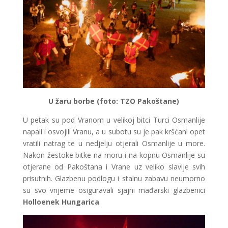
U žaru borbe (foto: TZO Pakoštane)
U petak su pod Vranom u velikoj bitci Turci Osmanlije
napali i osvojili Vranu, a u subotu su je pak kršćani opet
vratili natrag te u nedjelju otjerali Osmanlije u more.
Nakon žestoke bitke na moru i na kopnu Osmanlije su
otjerane od Pakoštana i Vrane uz veliko slavlje svih
prisutnih. Glazbenu podlogu i stalnu zabavu neumorno
su svo vrijeme osiguravali sjajni mađarski glazbenici
Holloenek Hungarica
.